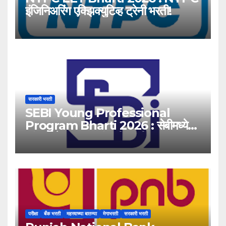
इंजिनिअरिंग एक्झिक्युटिव्ह ट्रेनी भरती!
सरकारी भरती
SEBI Young Professional
Program Bharti 2026 : सेबीमध्ये
‘यंग प्रोफेशनल’ पदांसाठी भरती!
परीक्षा
बँक भरती
महत्त्वाच्या बातम्या
मेगाभरती
सरकारी भरती