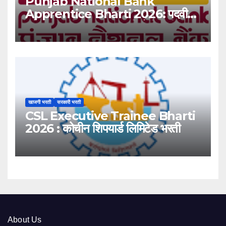
Punjab National Bank
Apprentice Bharti 2026: पदवीधर
उमेदवारांसाठी ५१३८ जागांची मोठी संधी!
खाजगी भरती
सरकारी भरती
CSL Executive Trainee Bharti
2026 : कोचीन शिपयार्ड लिमिटेड भरती
About Us