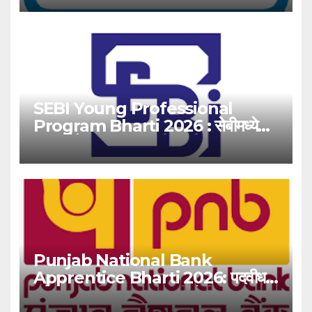
SEBI Young Professional
Program Bharti 2026 : सेबीमध्ये
‘यंग प्रोफेशनल’ पदांसाठी भरती!
Punjab National Bank
Apprentice Bharti 2026: पदवीधर
उमेदवारांसाठी ५१३८ जागांची मोठी संधी!