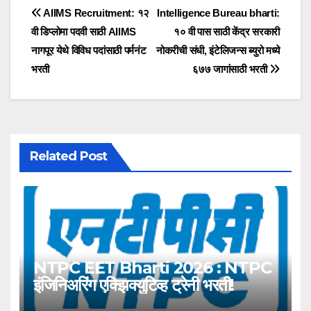
Post
AIIMS Recruitment: १२
Intelligence Bureau bharti:
वी डिप्लोमा पदवी साठी AIIMS
१० वी पास साठी केंद्र सरकारी
navigation
नागपूर येथे विविध पदांसाठी पर्मनंट
नोकरीची संधी, इंटेलिजन्स ब्युरो मध्ये
भरती
६७७ जागांसाठी भरती
Related Post
NTPC EET Bharti 2026 : NTPC
इंजिनिअरिंग एक्झिक्युटिव्ह ट्रेनी भरती!