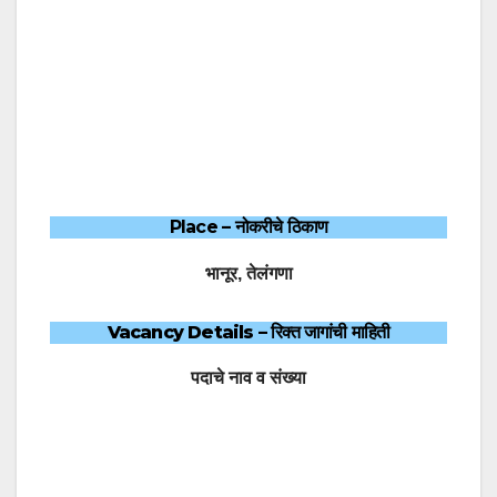
Place –
नोकरीचे ठिकाण
भानूर, तेलंगणा
Vacancy Details
– रिक्त जागांची माहिती
पदाचे नाव व संख्या