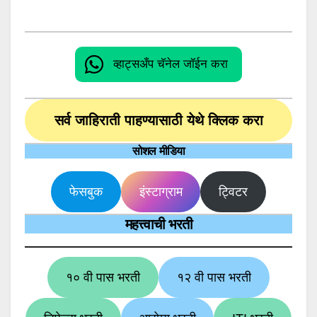
व्हाट्सअँप चॅनेल जॉईन करा
सर्व जाहिराती पाहण्यासाठी येथे क्लिक करा
सोशल मीडिया
फेसबुक
इंस्टाग्राम
ट्विटर
महत्त्वाची भरती
१० वी पास भरती
१२ वी पास भरती