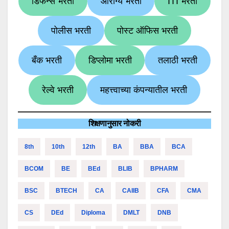
डिफेन्स भरती
आरोग्य भरती
ITI भरती
पोलीस भरती
पोस्ट ऑफिस भरती
बँक भरती
डिप्लोमा भरती
तलाठी भरती
रेल्वे भरती
महत्त्वाच्या कंपन्यातील भरती
शिक्षणानुसार नोकरी
8th
10th
12th
BA
BBA
BCA
BCOM
BE
BEd
BLIB
BPHARM
BSC
BTECH
CA
CAIIB
CFA
CMA
CS
DEd
Diploma
DMLT
DNB