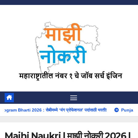
Skip
to
content
6 : सेबीमध्ये ‘यंग प्रोफेशनल’ पदांसाठी भरती!
Punjab National Bank A
Majhi Naukri | माझी नोकरी 2026 |