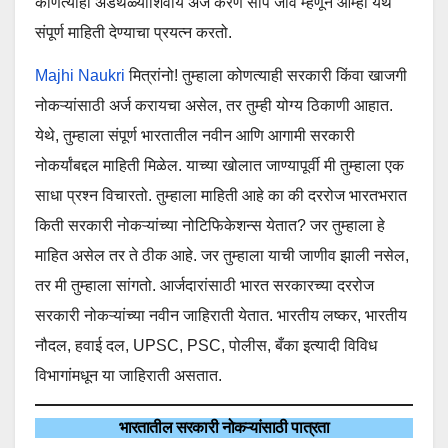
कोणत्याही अडथळ्याशिवाय अर्ज करणे सोपे जावे म्हणून आम्ही येथे
संपूर्ण माहिती देण्याचा प्रयत्न करतो.
Majhi Naukri
मित्रांनो! तुम्हाला कोणत्याही सरकारी किंवा खाजगी
नोकऱ्यांसाठी अर्ज करायचा असेल, तर तुम्ही योग्य ठिकाणी आहात.
येथे, तुम्हाला संपूर्ण भारतातील नवीन आणि आगामी सरकारी
नोकर्यांबद्दल माहिती मिळेल. याच्या खोलात जाण्यापूर्वी मी तुम्हाला एक
साधा प्रश्न विचारतो. तुम्हाला माहिती आहे का की दररोज भारतभरात
किती सरकारी नोकऱ्यांच्या नोटिफिकेशन्स येतात? जर तुम्हाला हे
माहित असेल तर ते ठीक आहे. जर तुम्हाला याची जाणीव झाली नसेल,
तर मी तुम्हाला सांगतो. आर्जदारांसाठी भारत सरकारच्या दररोज
सरकारी नोकऱ्यांच्या नवीन जाहिराती येतात. भारतीय लष्कर, भारतीय
नौदल, हवाई दल, UPSC, PSC, पोलीस, बँका इत्यादी विविध
विभागांमधून या जाहिराती असतात.
भारतातील सरकारी नोकऱ्यांसाठी पात्रता