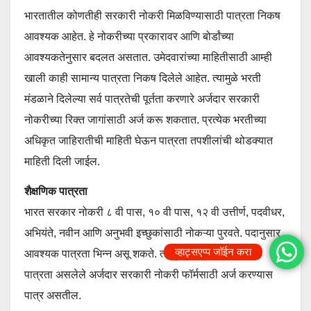
भारतातील कोणतीही सरकारी नोकरी मिळविण्यासाठी पात्रता निकष
आवश्यक आहेत. हे नोकरीच्या प्रकारावर आणि बोर्डांच्या
आवश्यकतेनुसार बदलत असतात. उमेदवारांच्या माहितीसाठी आम्ही
खाली काही सामान्य पात्रता निकष दिलेले आहेत. त्यामुळे भरती
मंडळाने दिलेल्या सर्व पात्रतेची पूर्तता करणारे अर्जदार सरकारी
नोकरीच्या रिक्त जागांसाठी अर्ज करू शकतात. प्रत्येक भरतीच्या
अधिकृत जाहिरातीची माहिती घेऊन पात्रता तपशीलांची थोडक्यात
माहिती दिली जाईल.
शैक्षणिक पात्रता
भारत सरकार नोकरी ८ वी पास, १० वी पास, १२ वी उत्तीर्ण, पदवीधर,
अभियंते, नवीन आणि अनुभवी इच्छुकांसाठी नोकऱ्या पुरवते. पदानुसार
व्हाट्सएप्प जॉईन करा
आवश्यक पात्रता भिन्न असू शकते. त्यामुळे आधी नमूद केलेली
पात्रता असलेले अर्जदार सरकारी नोकरी फॉर्मसाठी अर्ज करण्यास
पात्र असतील.