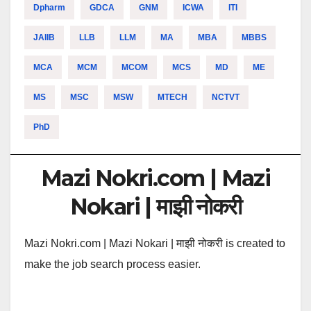
Dpharm
GDCA
GNM
ICWA
ITI
JAIIB
LLB
LLM
MA
MBA
MBBS
MCA
MCM
MCOM
MCS
MD
ME
MS
MSC
MSW
MTECH
NCTVT
PhD
Mazi Nokri.com | Mazi
Nokari | माझी नोकरी
Mazi Nokri.com | Mazi Nokari | माझी नोकरी is created to
make the job search process easier.