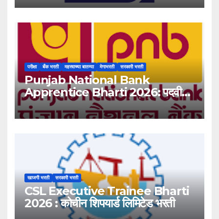
परीक्षा
बँक भरती
महत्त्वाच्या बातम्या
मेगाभरती
सरकारी भरती
Punjab National Bank
Apprentice Bharti 2026: पदवीधर
उमेदवारांसाठी ५१३८ जागांची मोठी संधी!
खाजगी भरती
सरकारी भरती
CSL Executive Trainee Bharti
2026 : कोचीन शिपयार्ड लिमिटेड भरती