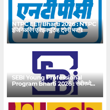
NTPC EET Bharti 2026 : NTPC
इंजिनिअरिंग एक्झिक्युटिव्ह ट्रेनी भरती!
SEBI Young Professional
Program Bharti 2026 : सेबीमध्ये
‘यंग प्रोफेशनल’ पदांसाठी भरती!