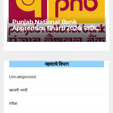
Punjab National Bank
Apprentice Bharti 2026: पदवीधर
उमेदवारांसाठी ५१३८ जागांची मोठी संधी!
महत्वाचे विभाग
Uncategorized
खाजगी भरती
परीक्षा