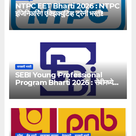
NTPC EET Bharti 2026 : NTPC
इंजिनिअरिंग एक्झिक्युटिव्ह ट्रेनी भरती!
सरकारी भरती
SEBI Young Professional
Program Bharti 2026 : सेबीमध्ये
‘यंग प्रोफेशनल’ पदांसाठी भरती!
परीक्षा
बँक भरती
महत्त्वाच्या बातम्या
मेगाभरती
सरकारी भरती