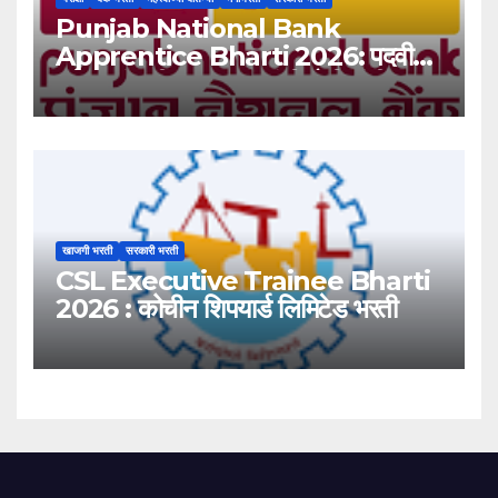
Punjab National Bank
Apprentice Bharti 2026: पदवीधर
उमेदवारांसाठी ५१३८ जागांची मोठी संधी!
खाजगी भरती
सरकारी भरती
CSL Executive Trainee Bharti
2026 : कोचीन शिपयार्ड लिमिटेड भरती