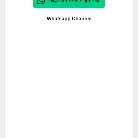
व्हाट्सअँप चॅनेल जॉईन करा
Whatsapp Channel