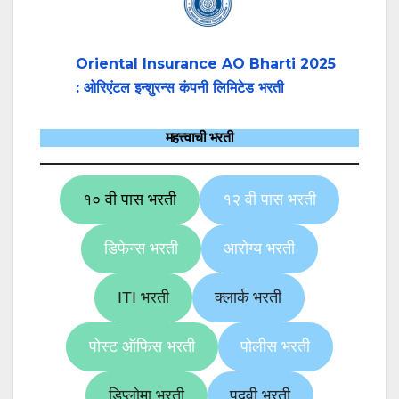
Oriental Insurance AO Bharti 2025
: ओरिएंटल इन्शुरन्स कंपनी लिमिटेड भरती
महत्त्वाची भरती
१० वी पास भरती
१२ वी पास भरती
डिफेन्स भरती
आरोग्य भरती
ITI भरती
क्लार्क भरती
पोस्ट ऑफिस भरती
पोलीस भरती
डिप्लोमा भरती
पदवी भरती