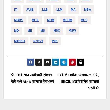
ITI
JAIIB
LLB
LLM
MA
MBA
MBBS
MCA
MCM
MCOM
MCS
MD
ME
MS
MSC
MSW
MTECH
NCTVT
PhD
Post
१० वी पास साठी संधी, इंडियन
१०वी ते पदवीधर उमेदवारांना संधी,
रेल्वे मध्ये ५६९६ पदांसाठी मेगाभरती
BECIL अंतर्गत विविध पदांसाठी
navigation
भरती