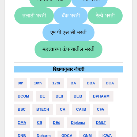
तलाठी भरती
बँक भरती
रेल्वे भरती
एम पी एस सी भरती
महत्त्वाच्या कंपन्यातील भरती
शिक्षणानुसार नोकरी
8th
10th
12th
BA
BBA
BCA
BCOM
BE
BEd
BLIB
BPHARM
BSC
BTECH
CA
CAIIB
CFA
CMA
CS
DEd
Diploma
DMLT
DNB
Dpharm
GDCA
GNM
ICWA