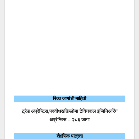
रिक्त जागांची माहिती
ट्रेड अप्रेन्टिस,पदवीधर/डिप्लोमा टेक्निकल इंजिनिअरिंग
अप्रेन्टिस – २८३ जागा
शैक्षणिक पात्रता