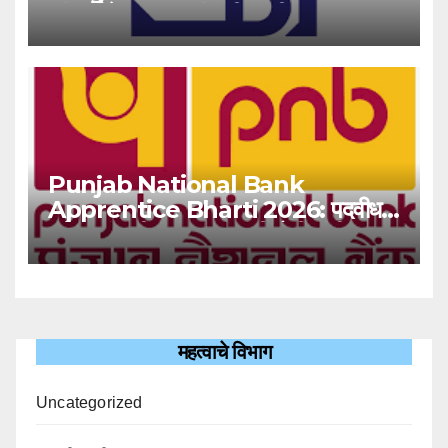
‘यंग प्रोफेशनल’ पदांसाठी भरती!
Punjab National Bank
Apprentice Bharti 2026: पदवीधर
उमेदवारांसाठी ५१३८ जागांची मोठी संधी!
महत्वाचे विभाग
Uncategorized