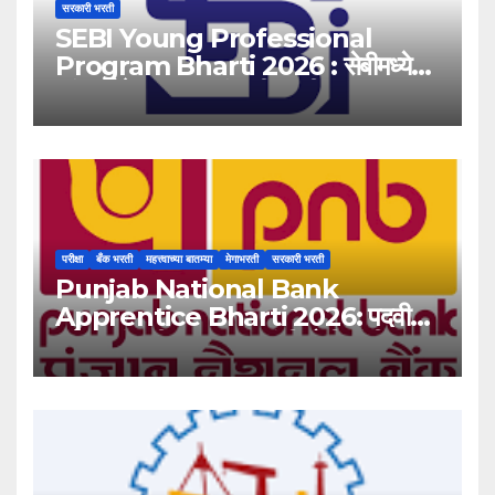
सरकारी भरती
SEBI Young Professional
Program Bharti 2026 : सेबीमध्ये
‘यंग प्रोफेशनल’ पदांसाठी भरती!
परीक्षा
बँक भरती
महत्त्वाच्या बातम्या
मेगाभरती
सरकारी भरती
Punjab National Bank
Apprentice Bharti 2026: पदवीधर
उमेदवारांसाठी ५१३८ जागांची मोठी संधी!