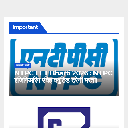
Important
सरकारी भरती
NTPC EET Bharti 2026 : NTPC
इंजिनिअरिंग एक्झिक्युटिव्ह ट्रेनी भरती!