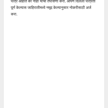
पात्र आहात की नाही याची तपासणी करा. आपण दिलेली पात्रता
पूर्ण केल्यास जाहिरातीमध्ये नमूद केल्यानुसार नोकरीसाठी अर्ज
करा.