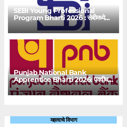
SEBI Young Professional
Program Bharti 2026 : सेबीमध्ये
‘यंग प्रोफेशनल’ पदांसाठी भरती!
Punjab National Bank
Apprentice Bharti 2026: पदवीधर
उमेदवारांसाठी ५१३८ जागांची मोठी संधी!
महत्वाचे विभाग