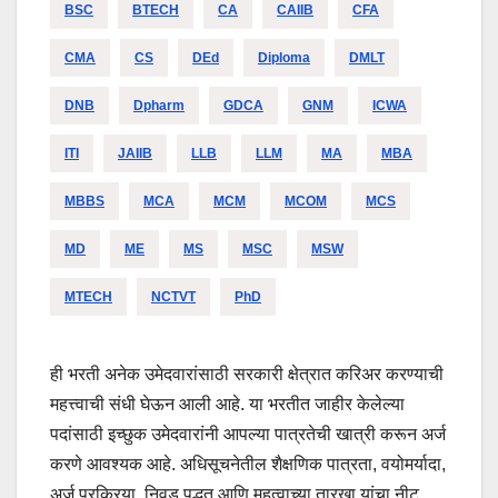
BSC
BTECH
CA
CAIIB
CFA
CMA
CS
DEd
Diploma
DMLT
DNB
Dpharm
GDCA
GNM
ICWA
ITI
JAIIB
LLB
LLM
MA
MBA
MBBS
MCA
MCM
MCOM
MCS
MD
ME
MS
MSC
MSW
MTECH
NCTVT
PhD
ही भरती अनेक उमेदवारांसाठी सरकारी क्षेत्रात करिअर करण्याची
महत्त्वाची संधी घेऊन आली आहे. या भरतीत जाहीर केलेल्या
पदांसाठी इच्छुक उमेदवारांनी आपल्या पात्रतेची खात्री करून अर्ज
करणे आवश्यक आहे. अधिसूचनेतील शैक्षणिक पात्रता, वयोमर्यादा,
अर्ज प्रक्रिया, निवड पद्धत आणि महत्वाच्या तारखा यांचा नीट