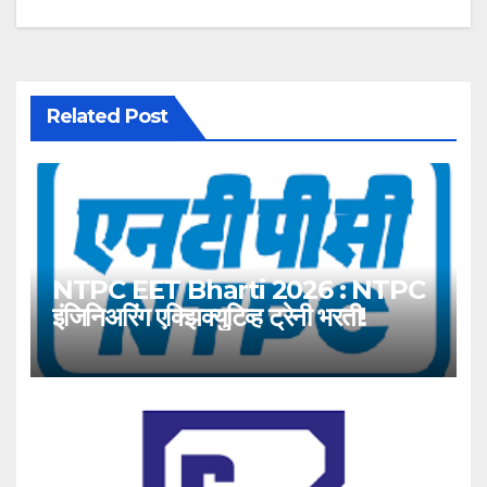
Related Post
NTPC EET Bharti 2026 : NTPC
इंजिनिअरिंग एक्झिक्युटिव्ह ट्रेनी भरती!