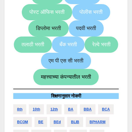
पोस्ट ऑफिस भरती
पोलीस भरती
डिप्लोमा भरती
पदवी भरती
तलाठी भरती
बँक भरती
रेल्वे भरती
एम पी एस सी भरती
महत्त्वाच्या कंपन्यातील भरती
शिक्षणानुसार नोकरी
8th
10th
12th
BA
BBA
BCA
BCOM
BE
BEd
BLIB
BPHARM