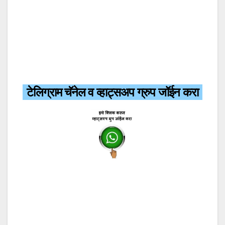
टेलिग्राम चॅनेल व व्हाट्सअप ग्रुप जॉईन करा