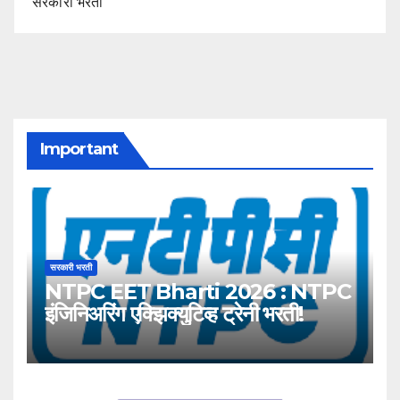
सरकारी भरती
Important
सरकारी भरती
NTPC EET Bharti 2026 : NTPC
इंजिनिअरिंग एक्झिक्युटिव्ह ट्रेनी भरती!