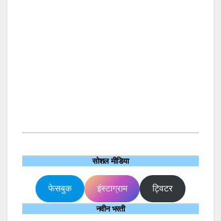
सोशल मीडिया
फेसबुक
इंस्टाग्राम
ट्विटर
नवीन भरती