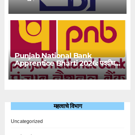
‘यंग प्रोफेशनल’ पदांसाठी भरती!
Punjab National Bank
Apprentice Bharti 2026: पदवीधर
उमेदवारांसाठी ५१३८ जागांची मोठी संधी!
महत्वाचे विभाग
Uncategorized