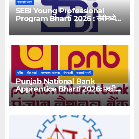
सरकारी भरती
SEBI Young Professional
Program Bharti 2026 : सेबीमध्ये
‘यंग प्रोफेशनल’ पदांसाठी भरती!
परीक्षा
बँक भरती
महत्त्वाच्या बातम्या
मेगाभरती
सरकारी भरती
Punjab National Bank
Apprentice Bharti 2026: पदवीधर
उमेदवारांसाठी ५१३८ जागांची मोठी संधी!