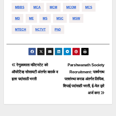
MBBS
MCA
MCM
MCOM
MCS
MD
ME
MS
MSC
MSW
MTECH
NCTVT
PhD
Post
रेणुकामाता मल्टिस्टेट को
Parshwanath Society
ऑपरेटिव्ह सोसायटी अंतर्गत क्लार्क व
Recruitment: पार्श्वनाथ
navigation
इतर पदांसाठी भरती
पतसंस्था कराड अंतर्गत लिपिक,
शिपाई पदांसाठी भरती, ई-मेल द्वारे
अर्ज करा