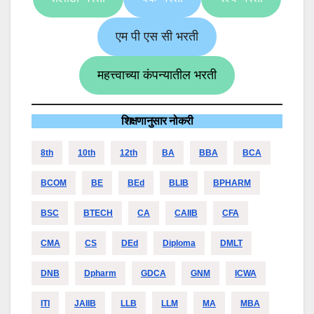
एम पी एस सी भरती
महत्त्वाच्या कंपन्यातील भरती
शिक्षणानुसार नोकरी
8th
10th
12th
BA
BBA
BCA
BCOM
BE
BEd
BLIB
BPHARM
BSC
BTECH
CA
CAIIB
CFA
CMA
CS
DEd
Diploma
DMLT
DNB
Dpharm
GDCA
GNM
ICWA
ITI
JAIIB
LLB
LLM
MA
MBA