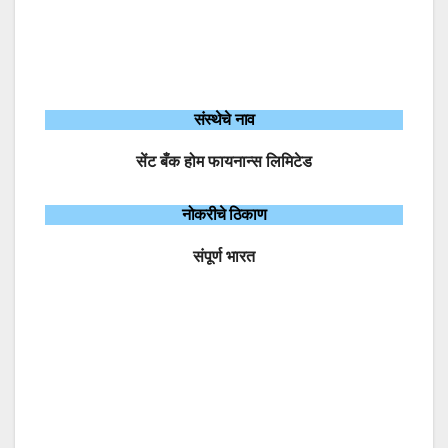
संस्थेचे नाव
सेंट बँक होम फायनान्स लिमिटेड
नोकरीचे ठिकाण
संपूर्ण भारत