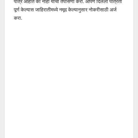
पात्र आहात की नाही याची तपासणी करा. आपण दिलेली पात्रता
पूर्ण केल्यास जाहिरातीमध्ये नमूद केल्यानुसार नोकरीसाठी अर्ज
करा.