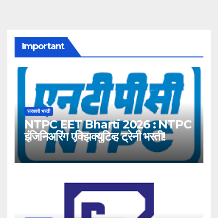
Important
सरकारी भरती
NTPC EET Bharti 2026 : NTPC
इंजिनिअरिंग एक्झिक्युटिव्ह ट्रेनी भरती!