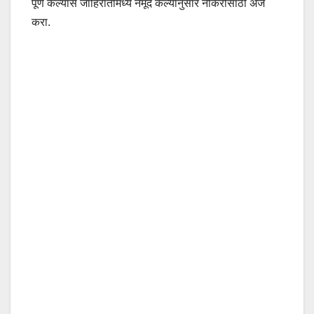
पूर्ण केल्यास जाहिरातीमध्ये नमूद केल्यानुसार नोकरीसाठी अर्ज
करा.