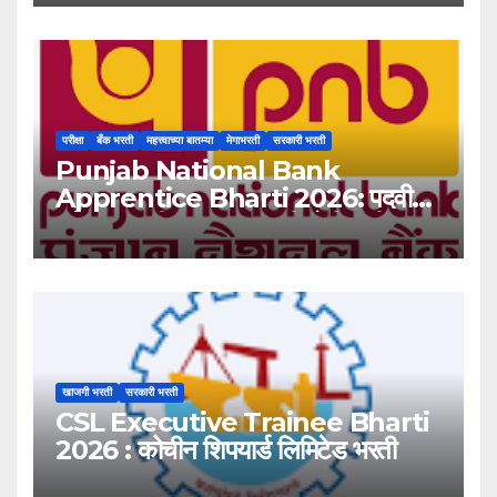
परीक्षा
बँक भरती
महत्त्वाच्या बातम्या
मेगाभरती
सरकारी भरती
Punjab National Bank
Apprentice Bharti 2026: पदवीधर
उमेदवारांसाठी ५१३८ जागांची मोठी संधी!
खाजगी भरती
सरकारी भरती
CSL Executive Trainee Bharti
2026 : कोचीन शिपयार्ड लिमिटेड भरती