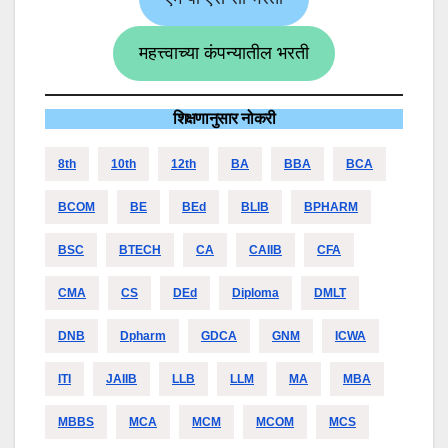
महत्त्वाच्या कंपन्यातील भरती
शिक्षणानुसार नोकरी
8th
10th
12th
BA
BBA
BCA
BCOM
BE
BEd
BLIB
BPHARM
BSC
BTECH
CA
CAIIB
CFA
CMA
CS
DEd
Diploma
DMLT
DNB
Dpharm
GDCA
GNM
ICWA
ITI
JAIIB
LLB
LLM
MA
MBA
MBBS
MCA
MCM
MCOM
MCS