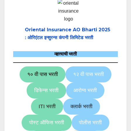
Oriental Insurance AO Bharti 2025
: ओरिएंटल इन्शुरन्स कंपनी लिमिटेड भरती
महत्त्वाची भरती
१० वी पास भरती
१२ वी पास भरती
डिफेन्स भरती
आरोग्य भरती
ITI भरती
क्लार्क भरती
पोस्ट ऑफिस भरती
पोलीस भरती