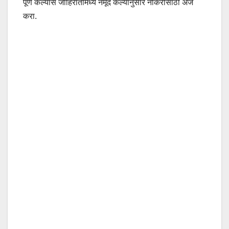
पूर्ण केल्यास जाहिरातीमध्ये नमूद केल्यानुसार नोकरीसाठी अर्ज
करा.