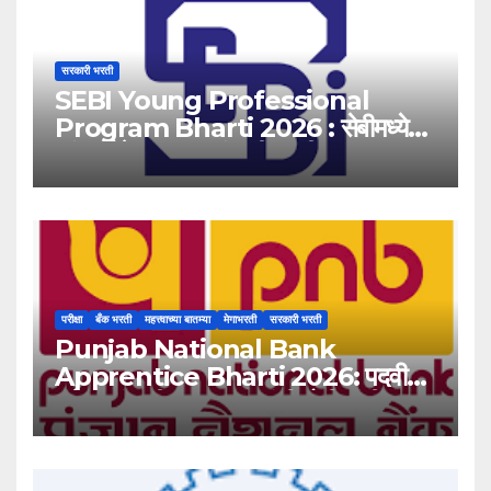
सरकारी भरती
SEBI Young Professional
Program Bharti 2026 : सेबीमध्ये
‘यंग प्रोफेशनल’ पदांसाठी भरती!
परीक्षा
बँक भरती
महत्त्वाच्या बातम्या
मेगाभरती
सरकारी भरती
Punjab National Bank
Apprentice Bharti 2026: पदवीधर
उमेदवारांसाठी ५१३८ जागांची मोठी संधी!