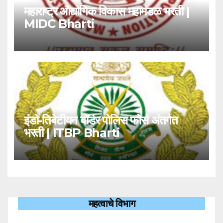
महाराष्ट्र औद्योगिक विकास महामंडळ भरती |
MIDC Bharti
इंडो-तिबेटीयन बॉर्डर पोलिस फोर्स अंतर्गत
भरती | ITBP Bharti
महत्वाचे विभाग