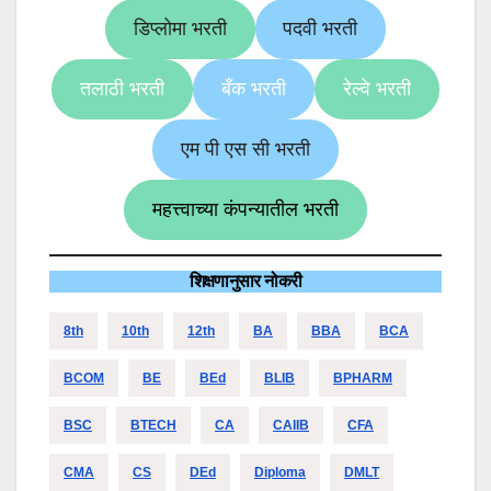
डिप्लोमा भरती
पदवी भरती
तलाठी भरती
बँक भरती
रेल्वे भरती
एम पी एस सी भरती
महत्त्वाच्या कंपन्यातील भरती
शिक्षणानुसार नोकरी
8th
10th
12th
BA
BBA
BCA
BCOM
BE
BEd
BLIB
BPHARM
BSC
BTECH
CA
CAIIB
CFA
CMA
CS
DEd
Diploma
DMLT