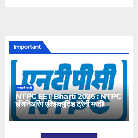
Important
सरकारी भरती
NTPC EET Bharti 2026 : NTPC
इंजिनिअरिंग एक्झिक्युटिव्ह ट्रेनी भरती!