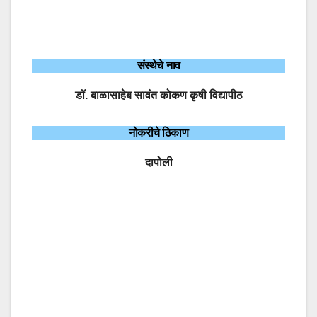
संस्थेचे नाव
डॉ. बाळासाहेब सावंत कोकण कृषी विद्यापीठ
नोकरीचे ठिकाण
दापोली