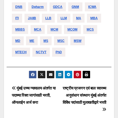
DNB
Dpharm
GDCA
GNM
ICWA
ITI
JAIIB
LLB
LLM
MA
MBA
MBBS
MCA
MCM
MCOM
MCS
MD
ME
MS
MSC
MSW
MTECH
NCTVT
PhD
Post
मुंबई उच्च न्यायालय अंतर्गत या
राष्ट्रीय प्रजनन एवं बाल स्वास्थ्य
पदाच्या रिक्त जागांसाठी भरती,
अनुसंधान संस्थान मुंबई अंतर्गत
navigation
ऑनलाईन अर्ज करा
विविध पदांसाठी मुलाखतीद्वारे भरती