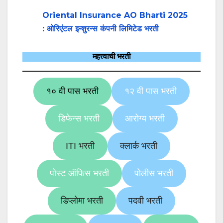
Oriental Insurance AO Bharti 2025
: ओरिएंटल इन्शुरन्स कंपनी लिमिटेड भरती
महत्त्वाची भरती
१० वी पास भरती
१२ वी पास भरती
डिफेन्स भरती
आरोग्य भरती
ITI भरती
क्लार्क भरती
पोस्ट ऑफिस भरती
पोलीस भरती
डिप्लोमा भरती
पदवी भरती