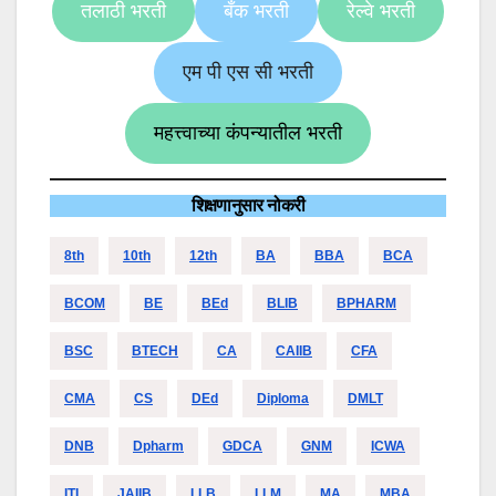
तलाठी भरती
बँक भरती
रेल्वे भरती
एम पी एस सी भरती
महत्त्वाच्या कंपन्यातील भरती
शिक्षणानुसार नोकरी
8th
10th
12th
BA
BBA
BCA
BCOM
BE
BEd
BLIB
BPHARM
BSC
BTECH
CA
CAIIB
CFA
CMA
CS
DEd
Diploma
DMLT
DNB
Dpharm
GDCA
GNM
ICWA
ITI
JAIIB
LLB
LLM
MA
MBA