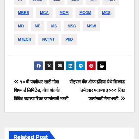
MBBS
MCA
MCM
MCOM
MCS
MD
ME
MS
MSC
MSW
MTECH
NCTVT
PhD
Post
१० वी पदवीधर साठी गोवा
सेंट्रल बँक ऑफ इंडिया येथे शिकाऊ
शिपयार्ड लिमिटेड, गोवा अंतर्गत
उमेदवार पदाच्या ३००० रिक्त
navigation
विविध पदाच्या रिक्त जागांसाठी भरती
जागांसाठी मेगाभरती.
Related Post