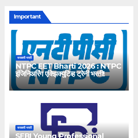
Important
सरकारी भरती
NTPC EET Bharti 2026 : NTPC
इंजिनिअरिंग एक्झिक्युटिव्ह ट्रेनी भरती!
सरकारी भरती
SEBI Young Professional