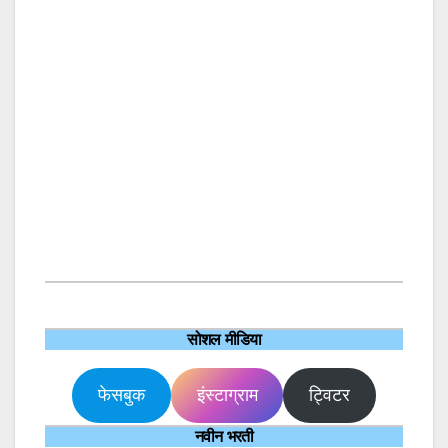
सोशल मीडिया
फेसबुक
इंस्टाग्राम
ट्विटर
नवीन भरती