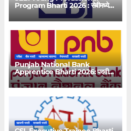
Program Bharti 2026 : सेबीमध्ये
‘यंग प्रोफेशनल’ पदांसाठी भरती!
परीक्षा
बँक भरती
महत्त्वाच्या बातम्या
मेगाभरती
सरकारी भरती
Punjab National Bank
Apprentice Bharti 2026: पदवीधर
उमेदवारांसाठी ५१३८ जागांची मोठी संधी!
खाजगी भरती
सरकारी भरती
CSL Executive Trainee Bharti