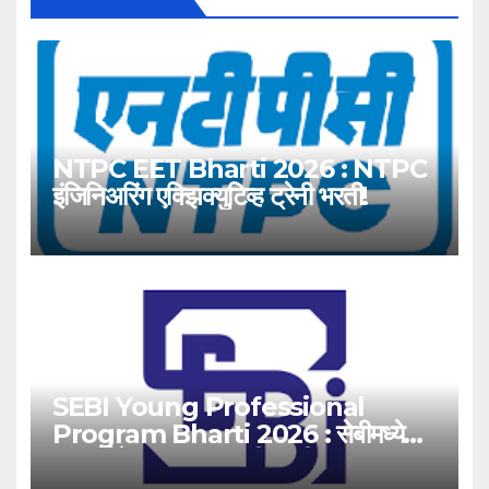
NTPC EET Bharti 2026 : NTPC
इंजिनिअरिंग एक्झिक्युटिव्ह ट्रेनी भरती!
SEBI Young Professional
Program Bharti 2026 : सेबीमध्ये
‘यंग प्रोफेशनल’ पदांसाठी भरती!