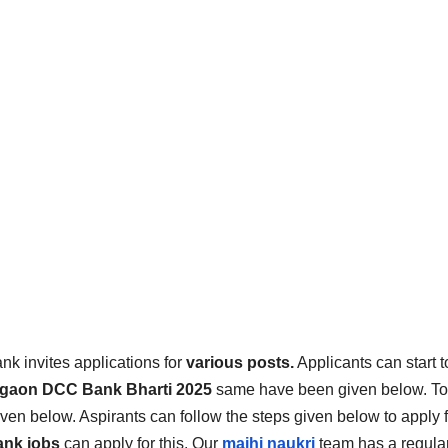
k invites applications for
various posts.
Applicants can start t
lgaon DCC Bank
Bharti 2025
same have been given below.
To
given below. Aspirants can follow the steps given below to apply 
ank
jobs
can apply for this. Our
majhi naukri
team has a regula