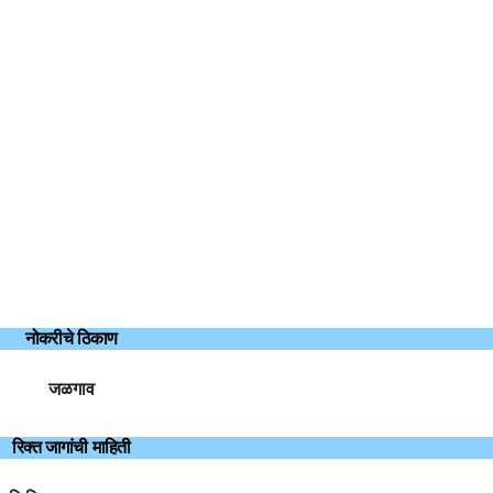
नोकरीचे ठिकाण
जळगाव
रिक्त जागांची माहिती