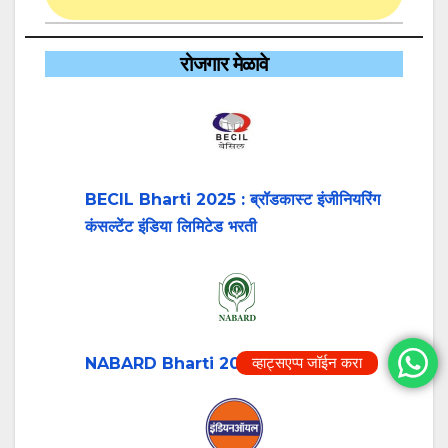
रोजगार मेळावे
BECIL Bharti 2025 : ब्रॉडकास्ट इंजीनियरिंग
कंसल्टेंट इंडिया लिमिटेड भरती
व्हाट्सएप्प जॉईन करा
NABARD Bharti 2025 : नाबार्ड बँक भरती