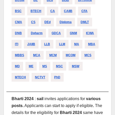
BCOM
BE
BEd
BLIB
BPHARM
BSC
BTECH
CA
CAIIB
CFA
CMA
CS
DEd
Diploma
DMLT
DNB
Dpharm
GDCA
GNM
ICWA
ITI
JAIIB
LLB
LLM
MA
MBA
MBBS
MCA
MCM
MCOM
MCS
MD
ME
MS
MSC
MSW
MTECH
NCTVT
PhD
Bharti 2024
:
sail
invites applications for
various
posts.
Applicants can start to apply if eligible
.
The
details for the eligibility for
Bharti 2024
same have