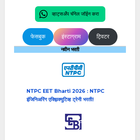
व्हाट्सअँप चॅनेल जॉईन करा
फेसबुक
इंस्टाग्राम
ट्विटर
नवीन भरती
NTPC EET Bharti 2026 : NTPC
इंजिनिअरिंग एक्झिक्युटिव्ह ट्रेनी भरती!