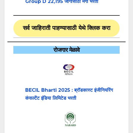
Group D 22,195 जागांसाठी मेगा भरती
सर्व जाहिराती पाहण्यासाठी येथे क्लिक करा
रोजगार मेळावे
BECIL Bharti 2025 : ब्रॉडकास्ट इंजीनियरिंग
कंसल्टेंट इंडिया लिमिटेड भरती