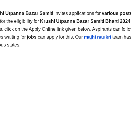
hi Utpanna Bazar Samiti
invites applications for
various post
or the eligibility for
Krushi Utpanna Bazar Samiti
Bharti 2024
ts, click on the Apply Online link given below. Aspirants can foll
s waiting for
jobs
can apply for this. Our
majhi naukri
team has
us states.