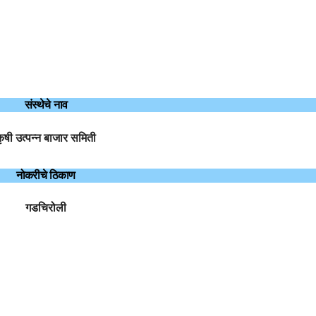
संस्थेचे नाव
ृषी उत्पन्न बाजार समिती
नोकरीचे ठिकाण
गडचिरोली