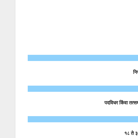
निर
पदविधर किंवा तत्स
१८ ते ३