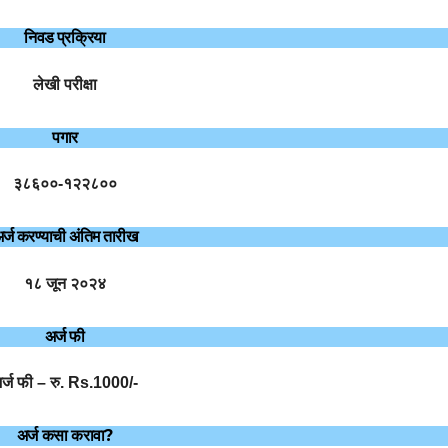
निवड प्रक्रिया
लेखी परीक्षा
पगार
३८६००-१२२८००
र्ज करण्याची अंतिम तारीख
१८ जून २०२४
अर्ज फी
र्ज फी – रु. Rs.1000/-
अर्ज कसा करावा?