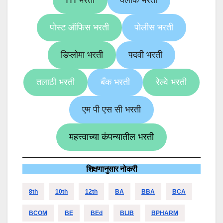
पोस्ट ऑफिस भरती
पोलीस भरती
डिप्लोमा भरती
पदवी भरती
तलाठी भरती
बँक भरती
रेल्वे भरती
एम पी एस सी भरती
महत्त्वाच्या कंपन्यातील भरती
शिक्षणानुसार नोकरी
8th
10th
12th
BA
BBA
BCA
BCOM
BE
BEd
BLIB
BPHARM