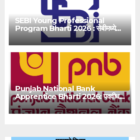
SEBI Young Professional
Program Bharti 2026 : सेबीमध्ये
‘यंग प्रोफेशनल’ पदांसाठी भरती!
Punjab National Bank
Apprentice Bharti 2026: पदवीधर
उमेदवारांसाठी ५१३८ जागांची मोठी संधी!