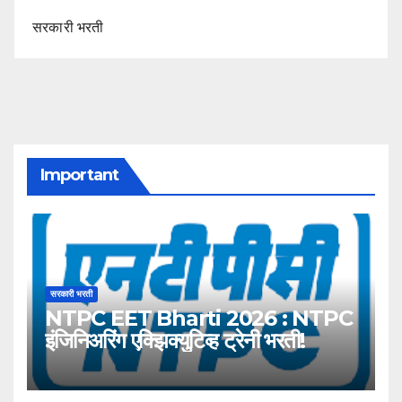
सरकारी भरती
Important
सरकारी भरती
NTPC EET Bharti 2026 : NTPC
इंजिनिअरिंग एक्झिक्युटिव्ह ट्रेनी भरती!