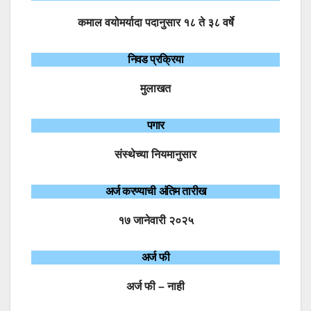
कमाल वयोमर्यादा पदानुसार १८ ते ३८ वर्षे
निवड प्रक्रिया
मुलाखत
पगार
संस्थेच्या नियमानुसार
अर्ज करण्याची अंतिम तारीख
१७ जानेवारी २०२५
अर्ज फी
अर्ज फी – नाही