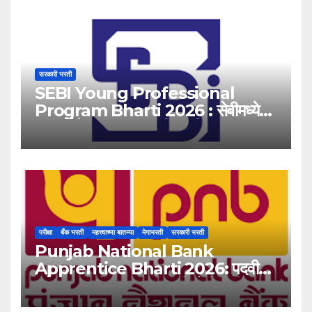
सरकारी भरती
SEBI Young Professional
Program Bharti 2026 : सेबीमध्ये
‘यंग प्रोफेशनल’ पदांसाठी भरती!
परीक्षा
बँक भरती
महत्त्वाच्या बातम्या
मेगाभरती
सरकारी भरती
Punjab National Bank
Apprentice Bharti 2026: पदवीधर
उमेदवारांसाठी ५१३८ जागांची मोठी संधी!