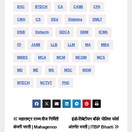
BSC
BTECH
CA
CAIIB
CFA
CMA
CS
DEd
Diploma
DMLT
DNB
Dpharm
GDCA
GNM
ICWA
ITI
JAIIB
LLB
LLM
MA
MBA
MBBS
MCA
MCM
MCOM
MCS
MD
ME
MS
MSC
MSW
MTECH
NCTVT
PhD
Post
महाराष्ट्र राज्य वीज निर्मिती
इंडो-तिबेटीयन बॉर्डर पोलिस फोर्स
कंपनी भरती | Mahagenco
अंतर्गत भरती | ITBP Bharti