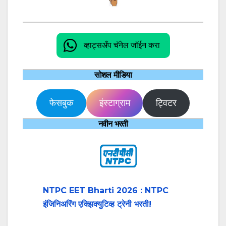
व्हाट्सअँप चॅनेल जॉईन करा
सोशल मीडिया
फेसबुक
इंस्टाग्राम
ट्विटर
नवीन भरती
NTPC EET Bharti 2026 : NTPC
इंजिनिअरिंग एक्झिक्युटिव्ह ट्रेनी भरती!