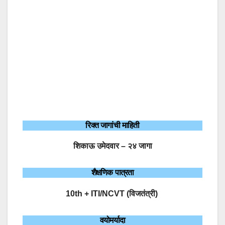
रिक्त जागांची माहिती
शिकाऊ उमेदवार – २४ जागा
शैक्षणिक पात्रता
10th + ITI/NCVT (विजतंत्री)
वयोमर्यादा