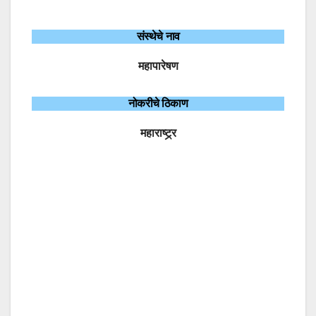
संस्थेचे नाव
महापारेषण
नोकरीचे ठिकाण
महाराष्ट्र्र