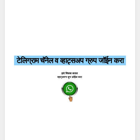
टेलिग्राम चॅनेल व व्हाट्सअप ग्रुप जॉईन करा