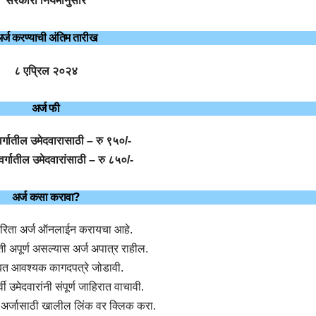
सरकारी नियमानुसार
र्ज करण्याची अंतिम तारीख
८ एप्रिल २०२४
अर्ज फी
रवर्गातील उमेदवारासाठी – रु ९५०/-
र्गातील उमेदवारांसाठी – रु ८५०/-
अर्ज कसा करावा?
रिता अर्ज ऑनलाईन करायचा आहे.
िती अपूर्ण असल्यास अर्ज अपात्र राहील.
बत आवश्यक कागदपत्रे जोडावी.
्वी उमेदवारांनी संपूर्ण जाहिरात वाचावी.
अर्जासाठी खालील लिंक वर क्लिक करा.