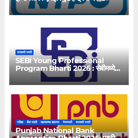
सरकारी भरती
SEBI Young Professional
Program Bharti 2026 : सेबीमध्ये
‘यंग प्रोफेशनल’ पदांसाठी भरती!
परीक्षा
बँक भरती
महत्त्वाच्या बातम्या
मेगाभरती
सरकारी भरती
Punjab National Bank