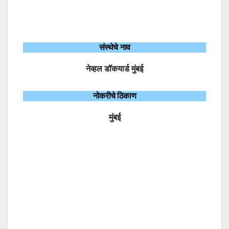
संस्थेचे नाव
नेव्हल डॉकयार्ड मुंबई
नोकरीचे ठिकाण
मुंबई