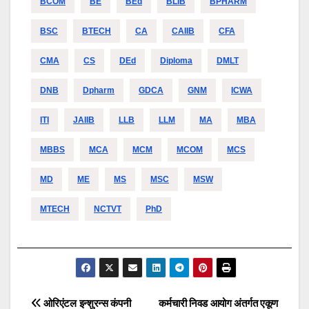
BCOM
BE
BEd
BLIB
BPHARM
BSC
BTECH
CA
CAIIB
CFA
CMA
CS
DEd
Diploma
DMLT
DNB
Dpharm
GDCA
GNM
ICWA
ITI
JAIIB
LLB
LLM
MA
MBA
MBBS
MCA
MCM
MCOM
MCS
MD
ME
MS
MSC
MSW
MTECH
NCTVT
PhD
Post
ओरिएंटल इन्शुरन्स कंपनी
कर्मचारी निवड आयोग अंतर्गत एकूण