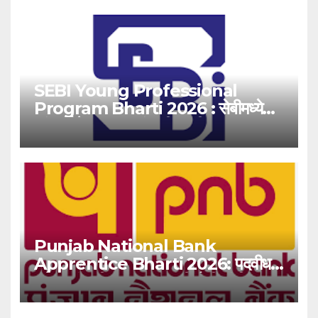
SEBI Young Professional
Program Bharti 2026 : सेबीमध्ये
‘यंग प्रोफेशनल’ पदांसाठी भरती!
Punjab National Bank
Apprentice Bharti 2026: पदवीधर
उमेदवारांसाठी ५१३८ जागांची मोठी संधी!