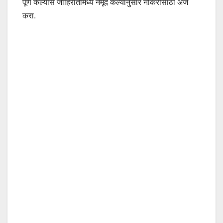
पूर्ण केल्यास जाहिरातीमध्ये नमूद केल्यानुसार नोकरीसाठी अर्ज
करा.