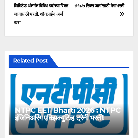
लिमिटेड अंतर्गत विविध पदांच्या रिक्त
४१८७ रिक्त जागांसाठी मेगाभरती
navigation
जागांसाठी भरती, ऑनलाईन अर्ज
करा
Related Post
NTPC EET Bharti 2026 : NTPC
इंजिनिअरिंग एक्झिक्युटिव्ह ट्रेनी भरती!