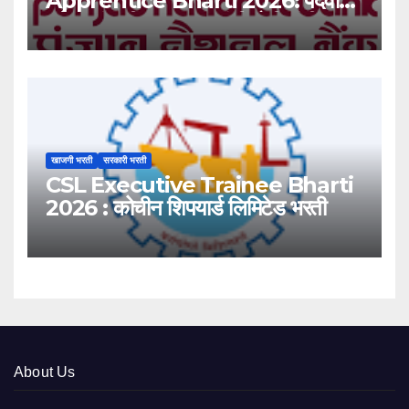
Apprentice Bharti 2026: पदवीधर
उमेदवारांसाठी ५१३८ जागांची मोठी संधी!
खाजगी भरती
सरकारी भरती
CSL Executive Trainee Bharti
2026 : कोचीन शिपयार्ड लिमिटेड भरती
About Us