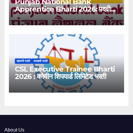
Punjab National Bank
Apprentice Bharti 2026: पदवीधर
उमेदवारांसाठी ५१३८ जागांची मोठी संधी!
खाजगी भरती
सरकारी भरती
CSL Executive Trainee Bharti
2026 : कोचीन शिपयार्ड लिमिटेड भरती
About Us