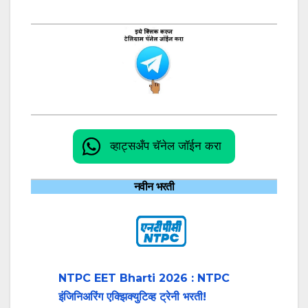
व्हाट्सअँप चॅनेल जॉईन करा
नवीन भरती
NTPC EET Bharti 2026 : NTPC
इंजिनिअरिंग एक्झिक्युटिव्ह ट्रेनी भरती!