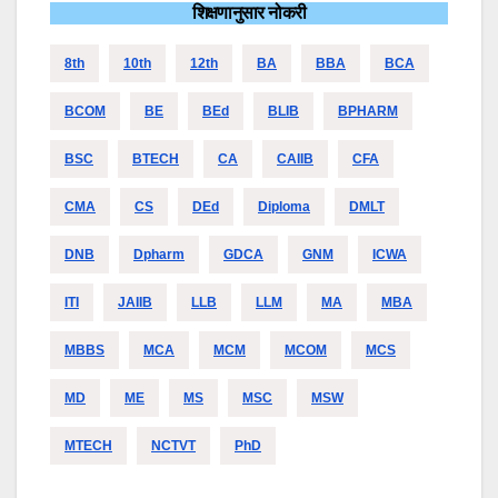
शिक्षणानुसार नोकरी
8th
10th
12th
BA
BBA
BCA
BCOM
BE
BEd
BLIB
BPHARM
BSC
BTECH
CA
CAIIB
CFA
CMA
CS
DEd
Diploma
DMLT
DNB
Dpharm
GDCA
GNM
ICWA
ITI
JAIIB
LLB
LLM
MA
MBA
MBBS
MCA
MCM
MCOM
MCS
MD
ME
MS
MSC
MSW
MTECH
NCTVT
PhD