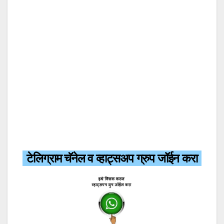
टेलिग्राम चॅनेल व व्हाट्सअप ग्रुप जॉईन करा