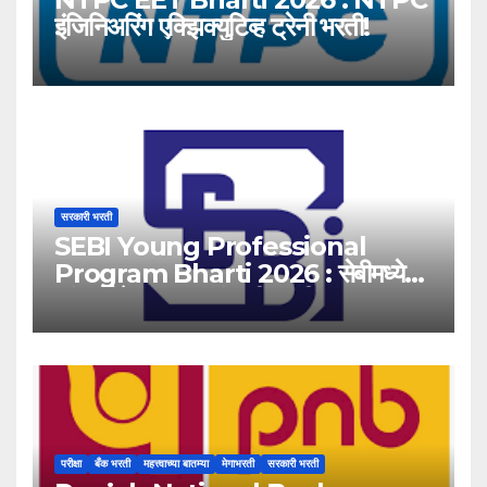
इंजिनिअरिंग एक्झिक्युटिव्ह ट्रेनी भरती!
सरकारी भरती
SEBI Young Professional
Program Bharti 2026 : सेबीमध्ये
‘यंग प्रोफेशनल’ पदांसाठी भरती!
परीक्षा
बँक भरती
महत्त्वाच्या बातम्या
मेगाभरती
सरकारी भरती