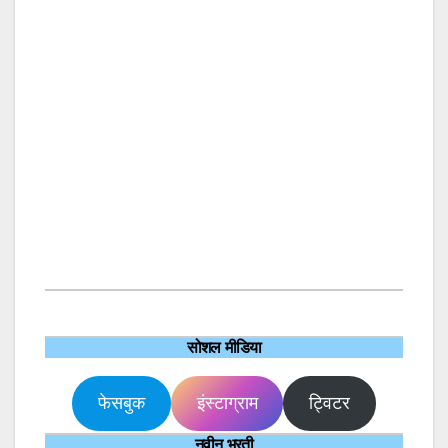
सोशल मीडिया
फेसबुक
इंस्टाग्राम
ट्विटर
नवीन भरती