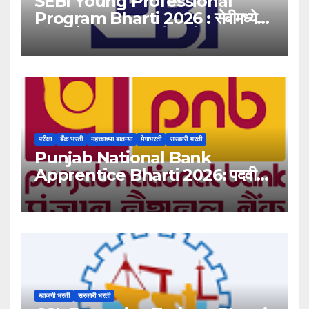
SEBI Young Professional
Program Bharti 2026 : सेबीमध्ये
‘यंग प्रोफेशनल’ पदांसाठी भरती!
परीक्षा
बँक भरती
महत्त्वाच्या बातम्या
मेगाभरती
सरकारी भरती
Punjab National Bank
Apprentice Bharti 2026: पदवीधर
उमेदवारांसाठी ५१३८ जागांची मोठी संधी!
खाजगी भरती
सरकारी भरती