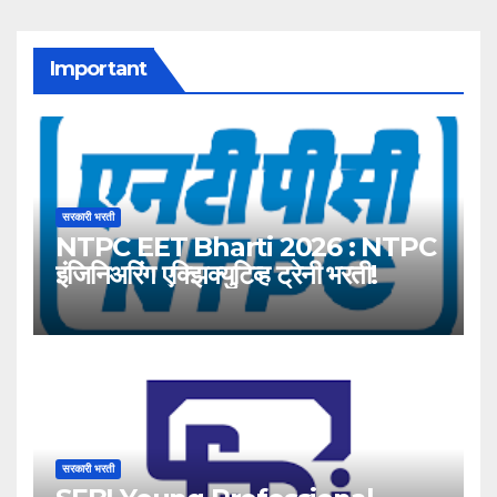
Important
सरकारी भरती
NTPC EET Bharti 2026 : NTPC
इंजिनिअरिंग एक्झिक्युटिव्ह ट्रेनी भरती!
सरकारी भरती