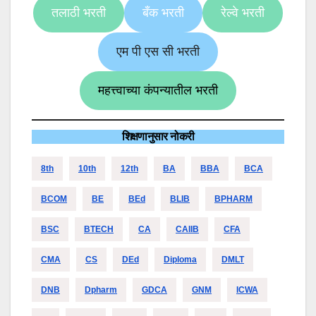
तलाठी भरती
बँक भरती
रेल्वे भरती
एम पी एस सी भरती
महत्त्वाच्या कंपन्यातील भरती
शिक्षणानुसार नोकरी
8th
10th
12th
BA
BBA
BCA
BCOM
BE
BEd
BLIB
BPHARM
BSC
BTECH
CA
CAIIB
CFA
CMA
CS
DEd
Diploma
DMLT
DNB
Dpharm
GDCA
GNM
ICWA