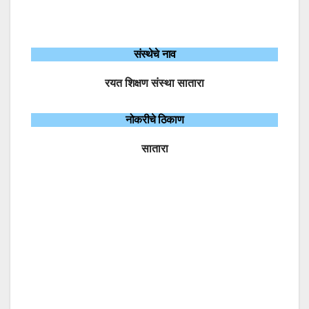
संस्थेचे नाव
रयत शिक्षण संस्था सातारा
नोकरीचे ठिकाण
सातारा