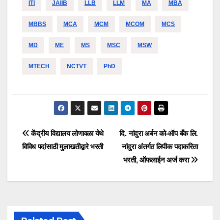
ITI
JAIIB
LLB
LLM
MA
MBA
MBBS
MCA
MCM
MCOM
MCS
MD
ME
MS
MSC
MSW
MTECH
NCTVT
PhD
Post
केंद्रीय विद्यालय लोणावळा येथे
दि. नांदुरा अर्बन को-ऑप बँक लि.
विविध पदांसाठी मुलाखतीद्वारे भरती
नांदुरा अंतर्गत लिपीक पदाकरिता
navigation
भरती, ऑफलाईन अर्ज करा