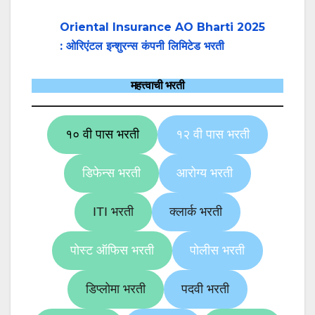
Oriental Insurance AO Bharti 2025
: ओरिएंटल इन्शुरन्स कंपनी लिमिटेड भरती
महत्त्वाची भरती
१० वी पास भरती
१२ वी पास भरती
डिफेन्स भरती
आरोग्य भरती
ITI भरती
क्लार्क भरती
पोस्ट ऑफिस भरती
पोलीस भरती
डिप्लोमा भरती
पदवी भरती