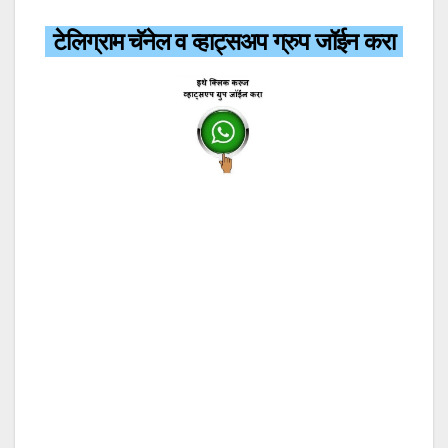
टेलिग्राम चॅनेल व व्हाट्सअप ग्रुप जॉईन करा