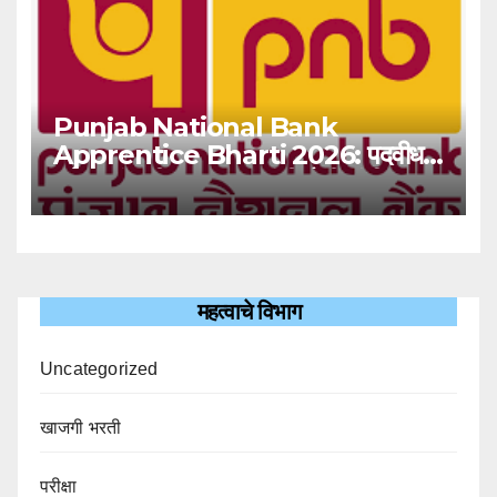
Punjab National Bank
Apprentice Bharti 2026: पदवीधर
उमेदवारांसाठी ५१३८ जागांची मोठी संधी!
महत्वाचे विभाग
Uncategorized
खाजगी भरती
परीक्षा