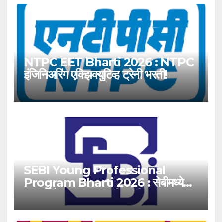
NTPC EET Bharti 2026 : NTPC
इंजिनिअरिंग एक्झिक्युटिव्ह ट्रेनी भरती!
SEBI Young Professional
Program Bharti 2026 : सेबीमध्ये
‘यंग प्रोफेशनल’ पदांसाठी भरती!