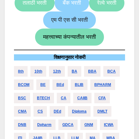
तलाठी भरती
बँक भरती
रेल्वे भरती
एम पी एस सी भरती
महत्त्वाच्या कंपन्यातील भरती
शिक्षणानुसार नोकरी
8th
10th
12th
BA
BBA
BCA
BCOM
BE
BEd
BLIB
BPHARM
BSC
BTECH
CA
CAIIB
CFA
CMA
CS
DEd
Diploma
DMLT
DNB
Dpharm
GDCA
GNM
ICWA
ITI
JAIIB
LLB
LLM
MA
MBA