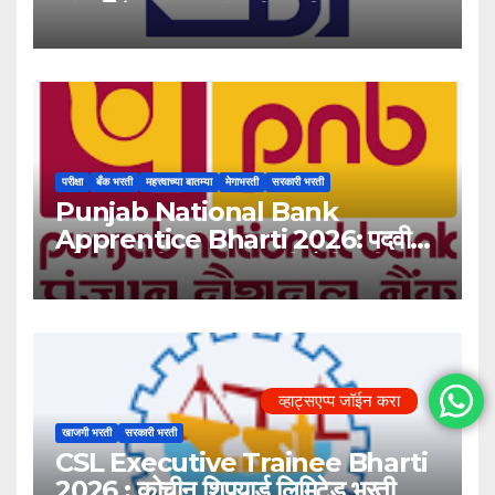
‘यंग प्रोफेशनल’ पदांसाठी भरती!
परीक्षा
बँक भरती
महत्त्वाच्या बातम्या
मेगाभरती
सरकारी भरती
Punjab National Bank
Apprentice Bharti 2026: पदवीधर
उमेदवारांसाठी ५१३८ जागांची मोठी संधी!
व्हाट्सएप्प जॉईन करा
खाजगी भरती
सरकारी भरती
CSL Executive Trainee Bharti
2026 : कोचीन शिपयार्ड लिमिटेड भरती