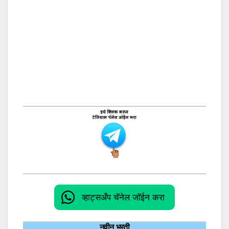
व्हाट्सअँप चॅनेल जॉईन करा
नवीन भरती