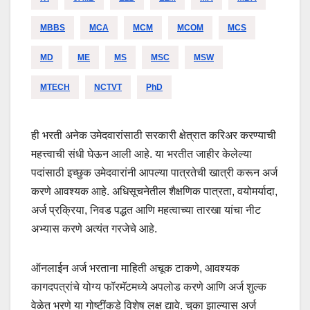
MBBS
MCA
MCM
MCOM
MCS
MD
ME
MS
MSC
MSW
MTECH
NCTVT
PhD
ही भरती अनेक उमेदवारांसाठी सरकारी क्षेत्रात करिअर करण्याची
महत्त्वाची संधी घेऊन आली आहे. या भरतीत जाहीर केलेल्या
पदांसाठी इच्छुक उमेदवारांनी आपल्या पात्रतेची खात्री करून अर्ज
करणे आवश्यक आहे. अधिसूचनेतील शैक्षणिक पात्रता, वयोमर्यादा,
अर्ज प्रक्रिया, निवड पद्धत आणि महत्वाच्या तारखा यांचा नीट
अभ्यास करणे अत्यंत गरजेचे आहे.
ऑनलाईन अर्ज भरताना माहिती अचूक टाकणे, आवश्यक
कागदपत्रांचे योग्य फॉरमॅटमध्ये अपलोड करणे आणि अर्ज शुल्क
वेळेत भरणे या गोष्टींकडे विशेष लक्ष द्यावे. चुका झाल्यास अर्ज