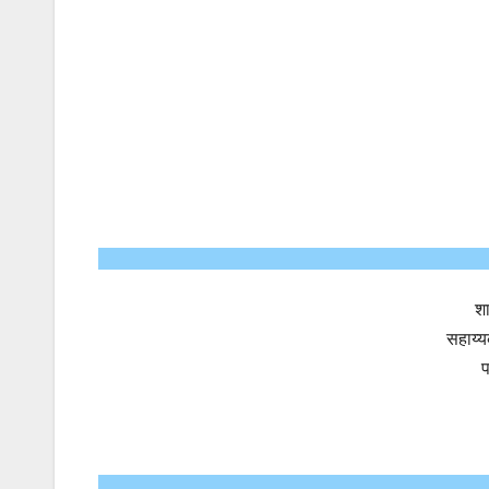
श
सहाय्य
प