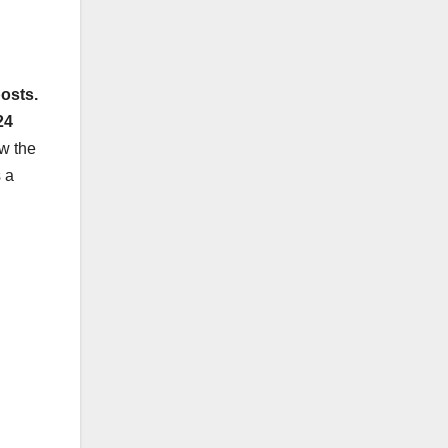
osts.
24
ow the
 a