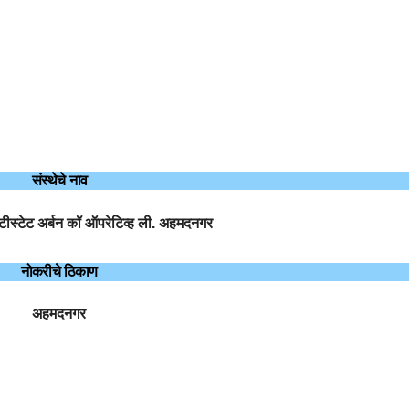
संस्थेचे नाव
ल्टीस्टेट अर्बन कॉ ऑपरेटिव्ह ली. अहमदनगर
नोकरीचे ठिकाण
अहमदनगर