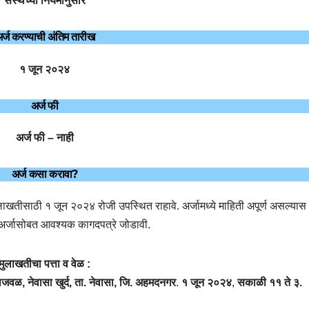
संस्थेच्या नियमानुसार
र्ज करण्याची अंतिम तारीख
१ जून २०२४
अर्ज फी
अर्ज फी – नाही
अर्ज कसा करावा?
मुलाखतीसाठी १ जून २०२४ रोजी उपस्थित राहावे. अर्जामध्ये माहिती अपूर्ण असल्यास 
 अर्जासोबत आवश्यक कागदपत्रे जोडावी.
मुलाखतीचा पत्ता व वेळ :
पाजवळ, नेवासा खुर्द, ता. नेवासा, जि. अहमदनगर
.
१ जून २०२४
,
सकाळी ११ ते ३.