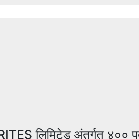
TES लिमिटेड अंतर्गत ४०० पद