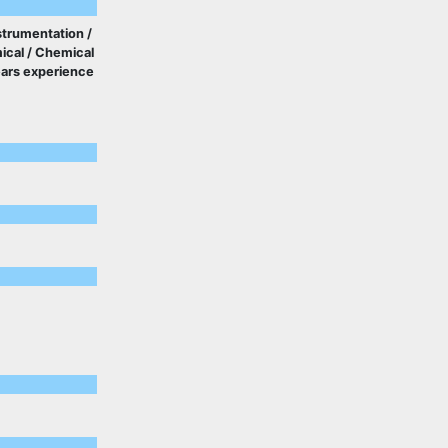
nstrumentation /
ical / Chemical
ears experience