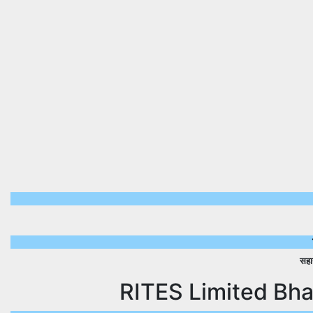
सहा
RITES Limited Bhart