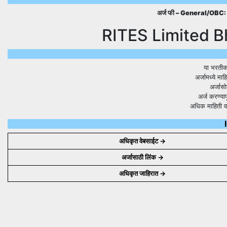
अर्ज फी –
General/OBC: 6
RITES Limited B
या भरतीक
अर्जामध्ये मा
अर्जास
अर्ज करण्यापू
अधिक माहिती व
अधिकृत वेबसाईट ->
अर्जासाठी लिंक ->
अधिकृत जाहिरात ->