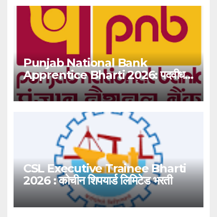
Punjab National Bank
Apprentice Bharti 2026: पदवीधर
उमेदवारांसाठी ५१३८ जागांची मोठी संधी!
CSL Executive Trainee Bharti
2026 : कोचीन शिपयार्ड लिमिटेड भरती