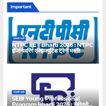
Important
सरकारी भरती
NTPC EET Bharti 2026 : NTPC
इंजिनिअरिंग एक्झिक्युटिव्ह ट्रेनी भरती!
सरकारी भरती
SEBI Young Professional
Program Bharti 2026 : सेबीमध्ये