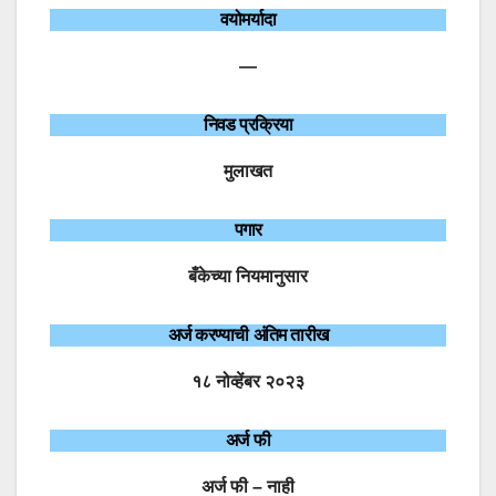
वयोमर्यादा
—
निवड प्रक्रिया
मुलाखत
पगार
बँकेच्या नियमानुसार
अर्ज करण्याची अंतिम तारीख
१८ नोव्हेंबर २०२३
अर्ज फी
अर्ज फी – नाही