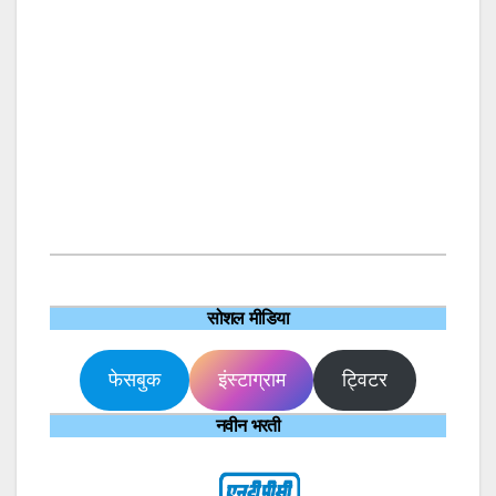
सोशल मीडिया
फेसबुक
इंस्टाग्राम
ट्विटर
नवीन भरती