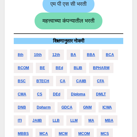
एम पी एस सी भरती
महत्त्वाच्या कंपन्यातील भरती
शिक्षणानुसार नोकरी
8th
10th
12th
BA
BBA
BCA
BCOM
BE
BEd
BLIB
BPHARM
BSC
BTECH
CA
CAIIB
CFA
CMA
CS
DEd
Diploma
DMLT
DNB
Dpharm
GDCA
GNM
ICWA
ITI
JAIIB
LLB
LLM
MA
MBA
MBBS
MCA
MCM
MCOM
MCS