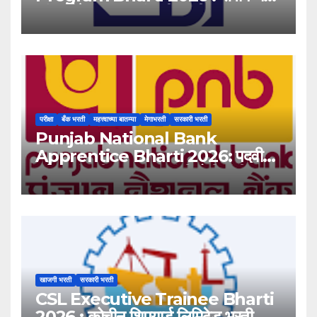
‘यंग प्रोफेशनल’ पदांसाठी भरती!
परीक्षा
बँक भरती
महत्त्वाच्या बातम्या
मेगाभरती
सरकारी भरती
Punjab National Bank
Apprentice Bharti 2026: पदवीधर
उमेदवारांसाठी ५१३८ जागांची मोठी संधी!
खाजगी भरती
सरकारी भरती
CSL Executive Trainee Bharti
2026 : कोचीन शिपयार्ड लिमिटेड भरती