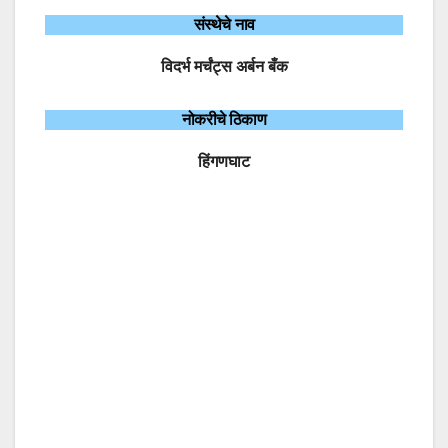
संस्थेचे नाव
विदर्भ मर्चंट्स अर्बन बँक
नोकरीचे ठिकाण
हिंगणघाट